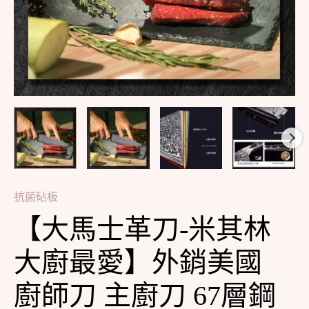
最
愛】
外
銷
美
國
廚
師
刀
抗菌砧板
主
廚
【大馬士革刀-米其林
刀
大廚最愛】外銷美國
67
層
廚師刀 主廚刀 67層鋼
鋼