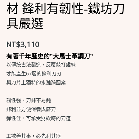
材
材 鋒利有韌性-鐵坊刀
鋒
具嚴選
利
有
韌
NT$
3,110
性-
有著千年歷史的”大馬士革鋼刀”
鐵
以傳統古法製造，反覆敲打錘練
坊
才能產生67層的鋒利刀刃
刀
與刀片上獨特的水漣漪圖案
具
嚴
韌性強、刀鋒不易鈍
選
鋒利並方便保養與磨刀
數
彈性佳，可承受劈砍時的刀道
量
工欲善其事，必先利其器