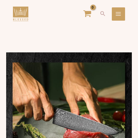
跳
Main
搜
至
Menu
尋
主
要
內
容
【大
馬
士
革
刀-
米
其
林
大
廚