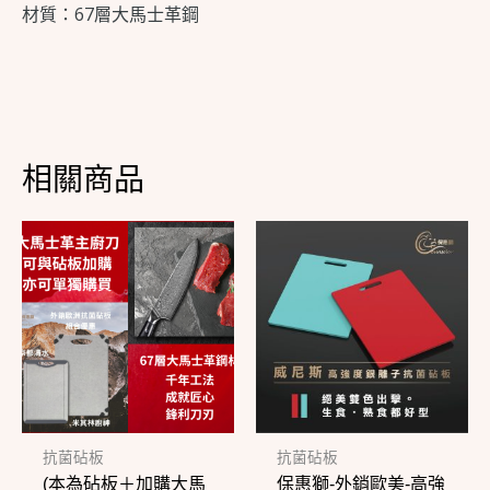
材質：67層大馬士革鋼
相關商品
此
此
產
產
品
品
有
有
多
多
種
種
款
款
式。
式。
抗菌砧板
抗菌砧板
(本為砧板＋加購大馬
保惠獅-外銷歐美-高強
可
可