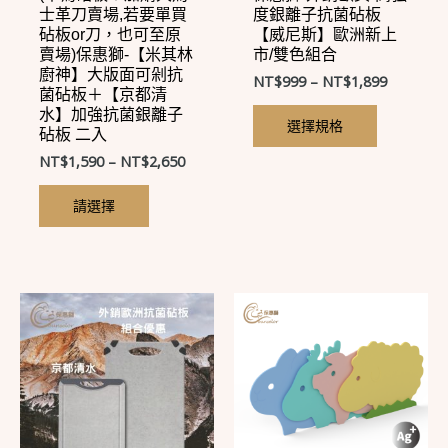
士革刀賣場,若要單買
度銀離子抗菌砧板
在
在
砧板or刀，也可至原
【威尼斯】歐洲新上
賣場)保惠獅-【米其林
市/雙色組合
產
產
廚神】大版面可剁抗
NT$
999
–
NT$
1,899
品
品
菌砧板＋【京都清
頁
頁
水】加強抗菌銀離子
選擇規格
砧板 二入
面
面
NT$
1,590
–
NT$
2,650
選
選
擇
擇
請選擇
選
選
項
項
此
產
品
有
多