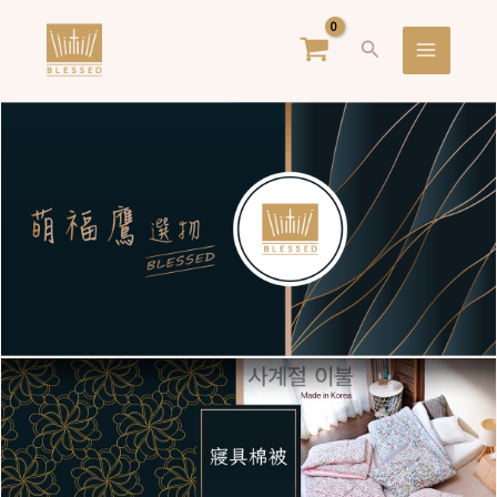
跳
Main
搜
至
Menu
尋
主
要
內
容