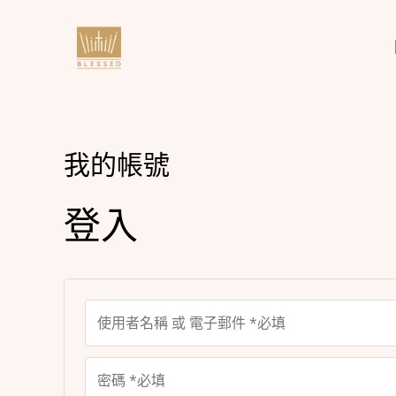
跳
至
主
要
內
容
我的帳號
登入