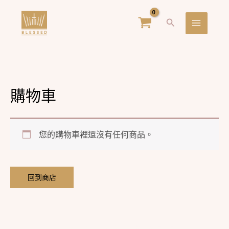
跳
Main
搜
至
Menu
尋
主
要
內
容
購物車
您的購物車裡還沒有任何商品。
回到商店
Copyright © 2024 萌福鷹選物BLESSED