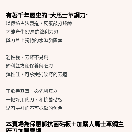
抗
有著千年歷史的”大馬士革鋼刀”
菌
以傳統古法製造，反覆敲打錘練
砧
才能產生67層的鋒利刀刃
板
與刀片上獨特的水漣漪圖案
＋
【京
韌性強、刀鋒不易鈍
都
鋒利並方便保養與磨刀
清
彈性佳，可承受劈砍時的刀道
水】
加
工欲善其事，必先利其器
強
一把好用的刀，和抗菌砧板
抗
是廚房裡的不可或缺的角色
菌
銀
本賣場為保惠獅抗菌砧板＋加購大馬士革鋼主
離
廚刀加購賣場