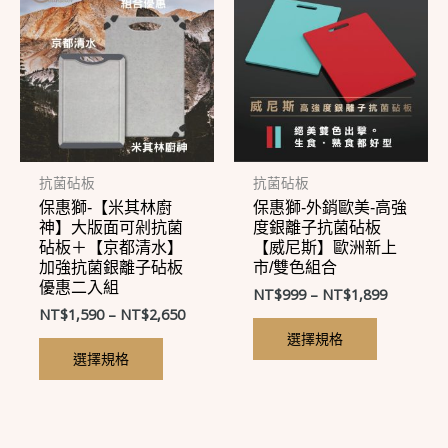
產
產
品
品
有
有
多
多
種
種
款
款
式。
式。
抗菌砧板
抗菌砧板
保惠獅-【米其林廚
保惠獅-外銷歐美-高強
可
可
神】大版面可剁抗菌
度銀離子抗菌砧板
在
在
砧板＋【京都清水】
【威尼斯】歐洲新上
加強抗菌銀離子砧板
市/雙色組合
產
產
優惠二入組
NT$
999
–
NT$
1,899
品
品
NT$
1,590
–
NT$
2,650
頁
頁
選擇規格
面
面
選擇規格
選
選
擇
擇
選
選