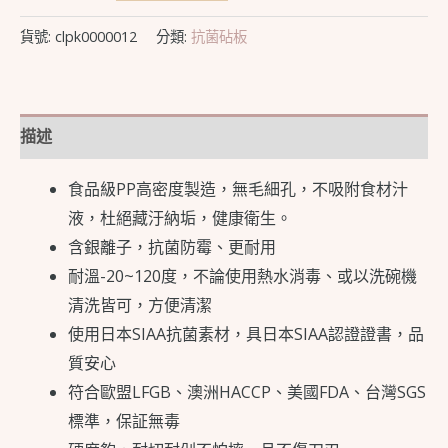
貨號:
clpk0000012
分類:
抗菌砧板
描述
食品級PP高密度製造，無毛細孔，不吸附食材汁
液，杜絕藏汙納垢，健康衛生。
含銀離子，抗菌防霉、更耐用
耐溫-20~120度，不論使用熱水消毒、或以洗碗機
清洗皆可，方便清潔
使用日本SIAA抗菌素材，具日本SIAA認證證書，品
質安心
符合歐盟LFGB、澳洲HACCP、美國FDA、台灣SGS
標準，保証無毒