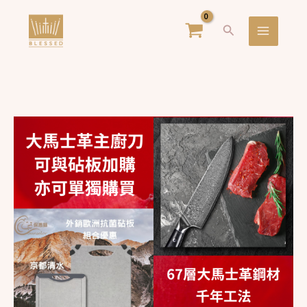
跳
Main
搜
至
Menu
尋
主
要
內
容
(本
為
砧
板
＋
加
購
大
馬
士