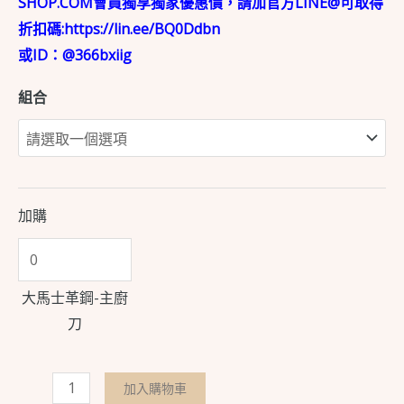
SHOP.COM會員獨享獨家優惠價，請加官方LINE@可取得
折扣碼:https://lin.ee/BQ0Ddbn
或ID：@366bxiig
組合
加購
大馬士革鋼-主廚
刀
加入購物車