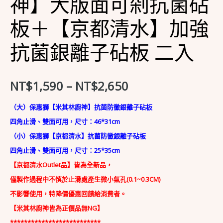
神】大版面可剁抗菌砧
原
賣
板＋【京都清水】加強
場)
抗菌銀離子砧板 二入
保
惠
獅-
NT$
1,590
–
NT$
2,650
【米
其
（大）保惠獅【米其林廚神】抗菌防黴銀離子砧板
林
四角止滑、雙面可用，尺寸：
46*31cm
廚
（小）保惠獅【京都清水】抗菌防黴銀離子砧板
神】
四角止滑、雙面可用，尺寸：25
*35cm
大
【京都清水Outlet品】皆為全新品，
版
僅製作過程中不慎於止滑處產生微小氣孔(0.1~0.3CM)
面
不影響使用，特降價優惠回饋給消費者。
可
【米其林廚神皆為正價品無NG】
剁
**************************