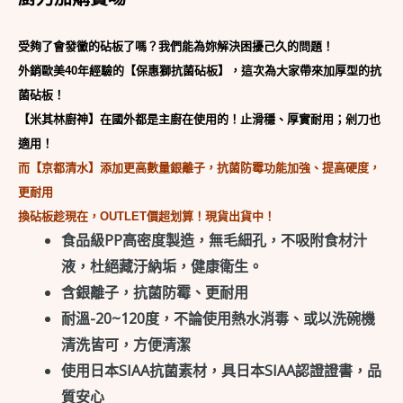
子
砧
受夠了會發黴的砧板了嗎？我們能為妳解決困擾己久的問題！
板
外銷歐美40年經驗的【保惠獅抗菌砧板】，這次為大家帶來加厚型的抗
二
菌砧板！
入
【米其林廚神】在國外都是主廚在使用的！止滑穩、厚實耐用；剁刀也
數
適用！
量
而【京都清水】添加更高數量銀離子，抗菌防霉功能加強、提高硬度，
更耐用
換砧板趁現在，OUTLET價超划算！現貨出貨中！
食品級PP高密度製造，無毛細孔，不吸附食材汁
液，杜絕藏汙納垢，健康衛生。
含銀離子，抗菌防霉、更耐用
耐溫-20~120度，不論使用熱水消毒、或以洗碗機
清洗皆可，方便清潔
使用日本SIAA抗菌素材，具日本SIAA認證證書，品
質安心