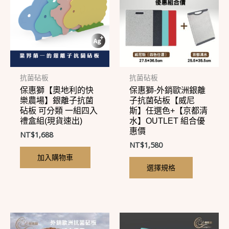
品
有
多
種
款
式。
抗菌砧板
抗菌砧板
保惠獅【奧地利的快
保惠獅-外銷歐洲銀離
可
樂農場】銀離子抗菌
子抗菌砧板【威尼
在
砧板 可分類 一組四入
斯】任選色+【京都清
禮盒組(現貨速出)
水】OUTLET 組合優
產
惠價
NT$
1,688
品
NT$
1,580
頁
加入購物車
面
選擇規格
選
擇
選
此
此
項