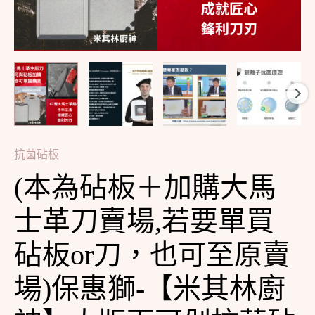
革
刀
賣
場,
若
要
單
抗菌砧板
買
(本為砧板＋加購大馬
砧
板
士革刀賣場,若要單買
or
刀，
砧板or刀，也可至原賣
也
場)保惠獅-【米其林廚
可
至