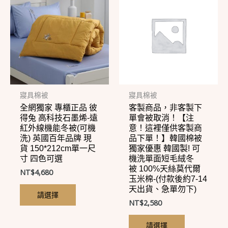
產
產
品
品
有
有
多
多
種
種
款
款
式。
式。
寢具棉被
寢具棉被
全網獨家 專櫃正品 彼
客製商品，非客製下
可
可
得兔 高科技石墨烯-遠
單會被取消！【注
在
在
紅外線機能冬被(可機
意！這裡僅供客製商
洗) 英國百年品牌 現
品下單！】韓國棉被
產
產
貨 150*212cm單一尺
獨家優惠 韓國製! 可
品
品
寸 四色可選
機洗單面短毛絨冬
頁
頁
被 100%天絲莫代爾
NT$
4,680
玉米棉-(付款後約7-14
面
面
天出貨、急單勿下)
請選擇
選
選
NT$
2,580
擇
擇
請選擇