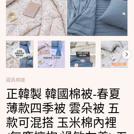
款
四
季
被
雲
朵
被
五
款
寢具棉被
可
正韓製 韓國棉被-春夏
混
搭
薄款四季被 雲朵被 五
玉
款可混搭 玉米棉內裡
米
棉