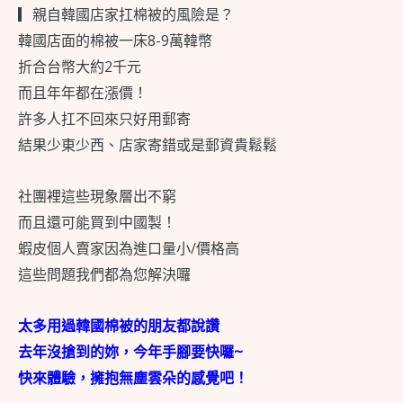
▎親自韓國店家扛棉被的風險是？
韓國店面的棉被一床8-9萬韓幣
折合台幣大約2千元
而且年年都在漲價！
許多人扛不回來只好用郵寄
結果少東少西、店家寄錯或是郵資貴鬆鬆
社團裡這些現象層出不窮
而且還可能買到中國製！
蝦皮個人賣家因為進口量小/價格高
這些問題我們都為您解決囉
太多用過韓國棉被的朋友都說讚
去年沒搶到的妳，今年手腳要快囉~
快來體驗，擁抱無塵雲朵的感覺吧！