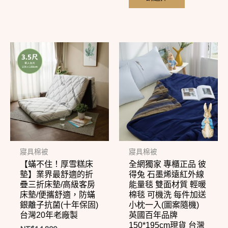
選
選
項
項
此
此
產
產
品
品
有
有
多
多
種
種
款
款
式。
式。
寢具棉被
寢具棉被
【蟎不住！厚雪糕床
全網獨家 專櫃正品 彼
可
可
墊】業界最舒適的折
得兔 石墨烯遠紅外線
在
在
疊三折床墊/高級客房
能量毯 雙面材質 輕暖
床墊/便攜舒適，防蟎
棉毯 可機洗 每件加送
產
產
銀離子抗菌(十年保固)
小枕一入(圖案隨機)
品
品
台灣20年老廠製
英國百年品牌
頁
頁
150*195cm現貨 台灣