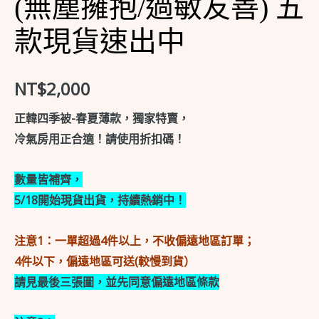
(無塵擁抱/過敏友善) 五
內
裡
款現貨速出中
(無
塵
NT$
2,000
擁
抱/
正韓四季被-春夏薄款，獨家特賣，
過
冷氣房用正合適！請使用折扣碼！
敏
友
數量皆補齊，
善)
5/18開始現貨出貨，持續熱銷中！
五
款
注意1：一單超過4件以上，不收偏遠地區訂單；
現
4件以下，偏遠地區可送(較慢到貨）
貨
請見最後三張圖，並先同意偏遠地區條款
速
出