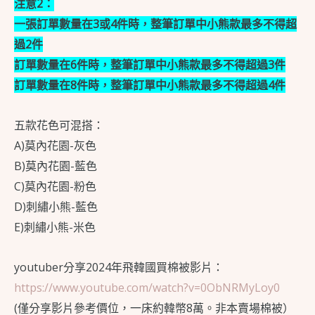
注意2：
中
一張訂單數量在3或4件時，整筆訂單中小熊款最多不得超
數
過2件
量
訂單數量在6件時，整筆訂單中小熊款最多不得超過3件
訂單數量在8件時，整筆訂單中小熊款最多不得超過4件
五款花色可混搭：
A)莫內花園-灰色
B)莫內花園-藍色
C)莫內花園-粉色
D)刺繡小熊-藍色
E)刺繡小熊-米色
youtuber分享2024年飛韓國買棉被影片：
https://www.youtube.com/watch?v=0ObNRMyLoy0
(僅分享影片參考價位，一床約韓幣8萬。非本賣場棉被）