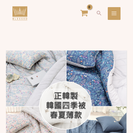
跳
Main
搜
至
Menu
尋
主
要
內
容
正
韓
製
韓
國
棉
被-
春
夏
薄