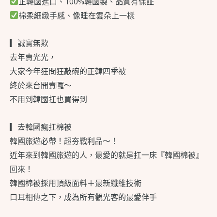
正韓國進口、100%韓國製、品質有保証
棉柔細緻手感、像睡在雲朵上一樣
▎誠實無欺
去年賣光光，
大家今年狂問狂敲碗的正韓四季被
終於來台開賣囉～
不用到韓國扛也買得到
▎去韓國瘋扛棉被
韓國旅遊必帶！超夯戰利品～！
近年來到韓國旅遊的人，最愛的就是扛一床『韓國棉被』
回來！
韓國棉被採用頂級面料＋最新纖維技術
口耳相傳之下，成為所有觀光客的最愛伴手