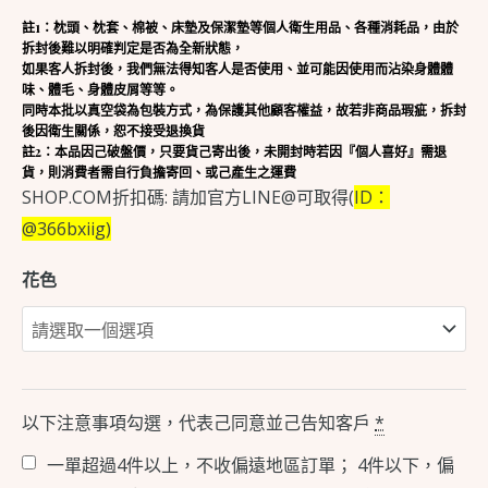
註1：枕頭、枕套、棉被、床墊及保潔墊等個人衛生用品、各種消耗品，由於
拆封後難以明確判定是否為全新狀態，
如果客人拆封後，我們無法得知客人是否使用、並可能因使用而沾染身體體
味、體毛、身體皮屑等等。
同時本批以真空袋為包裝方式，
為保護其他顧客權益，故若非商品瑕疵，拆封
後因衛生關係，恕不接受退換貨
註2：本品因己破盤價，只要貨己寄出後，未開封時若因『個人喜好』需退
貨，則消費者需自行負擔寄回、或己產生之運費
SHOP.COM折扣碼: 請加官方LINE@可取得(
ID：
@366bxiig)
花色
以下注意事項勾選，代表己同意並己告知客戶
*
一單超過4件以上，不收偏遠地區訂單； 4件以下，偏