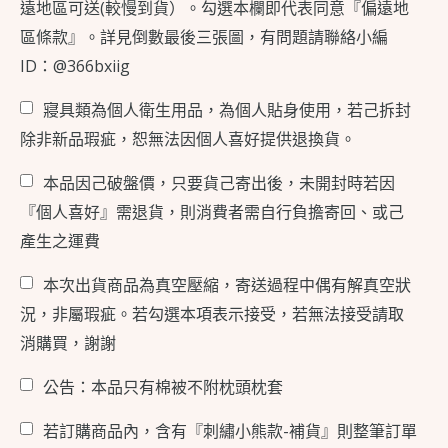
遠地區可送(較慢到貨）。勾選本欄即代表同意『偏遠地
區條款』。詳見倒數最後三張圖，有問題請聯絡小編
ID：@366bxiig
寢具類為個人衛生用品，為個人貼身使用，若己拆封
除非新品瑕疵，恕無法因個人喜好提供退換貨。
本品因己破盤價，只要貨己寄出後，未開封時若因
『個人喜好』需退貨，則消費者需自行負擔寄回、或己
產生之運費
本次出貨商品為真空壓縮，寄送過程中偶有解真空狀
況，非屬瑕疵。若勾選本項表示接受，若無法接受請取
消購買，謝謝
公告：本品只有棉被不附枕頭枕套
若訂購商品內，含有『刺繡小熊款-補貨』則整筆訂單