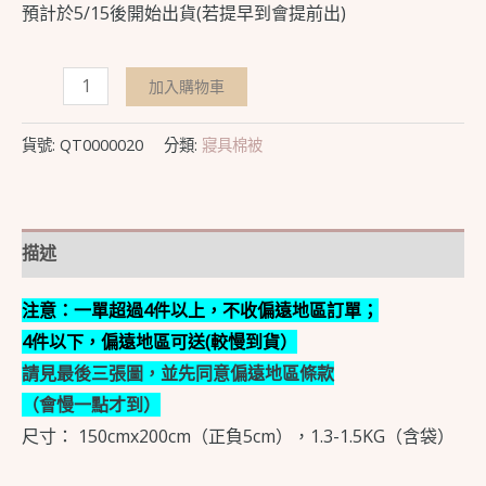
預計於5/15後開始出貨(若提早到會提前出)
加入購物車
貨號:
QT0000020
分類:
寢具棉被
描述
注意：一單超過4件以上，不收偏遠地區訂單；
4件以下，偏遠地區可送(較慢到貨）
請見最後三張圖，並先同意偏遠地區條款
（會慢一點才到）
尺寸： 150cmx200cm（正負5cm），1.3-1.5KG（含袋）