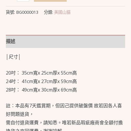
貨號:
BG0000013
分類:
美國山貓
描述
│尺寸│
20吋： 35cm寬x 25cm厚x 55cm高
24吋： 41cm寬x 27cm厚x 59cm高
28吋： 49cm寬x 30cm厚x 69cm高
註：本品有7天鑑賞期，但因己提供破盤價 故若因各人喜
好問題退貨，
需自付退貨運費，請知悉。唯若新品瑕疵廠商會全額付擔