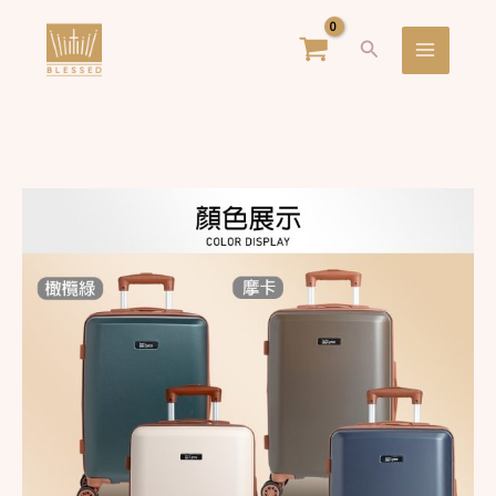
跳
Main
搜
至
Menu
尋
主
要
內
容
獨
家
優
惠
【Lynx
美
國
山
貓】
日