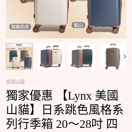
系
跳
色
風
格
系
列
行
季
美國山貓
箱
獨家優惠 【Lynx 美國
20
～
山貓】日系跳色風格系
28
吋
列行季箱 20～28吋 四
四