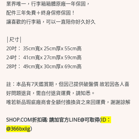
業界唯一，行李箱箱體原廠一年保固，
數
配件三年免費＋終身保修保固！
量
讓喜歡的行李箱，可以一直陪你好久好久
│尺寸│
20吋： 35cm寬x 25cm厚x 55cm高
24吋： 41cm寬x 27cm厚x 59cm高
28吋： 49cm寬x 30cm厚x 69cm高
註：本品有7天鑑賞期，但因己提供破盤價 故若因各人喜
好問題退貨，需自付退貨運費，請知悉。
唯若新品瑕疵廠商會全額付擔換貨之來回運費，謝謝諒解
SHOP.COM折扣碼: 請加官方LINE@可取得(
ID：
@366bxiig
）