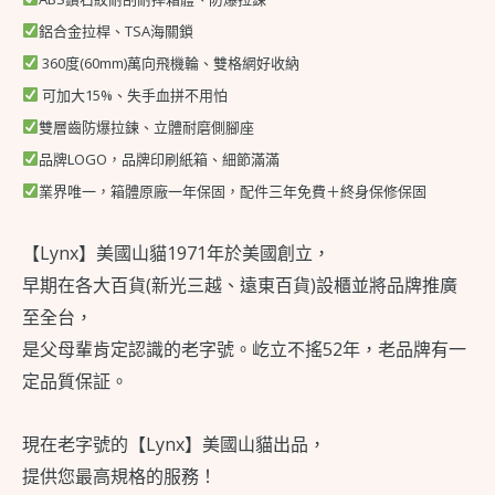
配
鋁合金拉桿、TSA海關鎖
件
360度(60mm)萬向飛機輪、雙格網好收納
免
可加大15%、失手血拼不用怕
費
雙層齒防爆拉鍊、立體耐磨側腳座
＋
品牌LOGO，品牌印刷紙箱、細節滿滿
終
業界唯一，箱體原廠一年保固，配件三年免費＋終身保修保固
身
【Lynx】美國山貓1971年於美國創立，
保
早期在各大百貨(新光三越、遠東百貨)設櫃並將品牌推廣
修
至全台，
保
是父母輩肯定認識的老字號。屹立不搖52年，老品牌有一
固
定品質保証。
（詳
見
現在老字號的【Lynx】美國山貓出品，
圖
提供您最高規格的服務！
解)