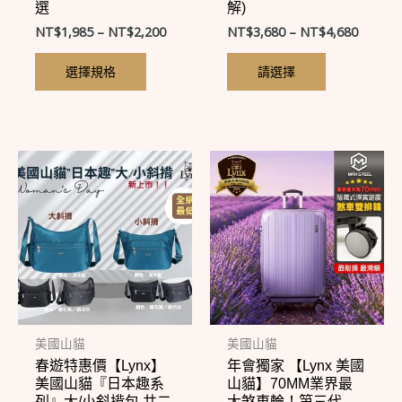
選
解)
面
面
NT$
1,985
–
NT$
2,200
NT$
3,680
–
NT$
4,680
選
選
擇
擇
選擇規格
請選擇
選
選
項
項
此
此
產
產
品
品
有
有
多
多
種
種
款
款
式。
式。
美國山貓
美國山貓
春遊特惠價【Lynx】
年會獨家 【Lynx 美國
可
可
美國山貓『日本趣系
山貓】70MM業界最
在
在
列』大/小斜揹包 共二
大煞車輪！第三代