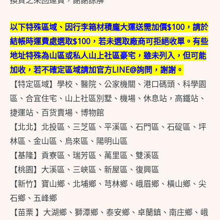
換貨之來回運費，謝謝諒解
以下特殊區域、因行李箱材積龐大運送需加價$100，請於
結帳時運費處選取$100，若未選取廠商可拒絕收單。有些
地址特殊為山區或私人山上社區豪宅，雖未列入，但可能
加收，若不確定區域請加官方LINE@詢問，謝謝。
【特定區域】學校、醫院、公家機關、港口碼頭、科學園
區、合宜住宅、山上社區別墅、機場、休息站，高鐵站、
捷運站、百货賣場、博物館
【北北】北投區、三芝區、平溪區、石門區、石碇區、坪
林區、金山區、烏來區、陽明山區
【基隆】貢寮區、瑞芳區、萬里區、雙溪區
【桃園】大溪區、三峽區、新屋區、復興區
【新竹】寶山鄉、北埔鄉、芎林鄉、峨眉鄉、橫山鄉、尖
石鄉、五峰鄉
【苗栗 】大湖鄉、獅潭鄉、泰安鄉、卓蘭鎮、南庄鄉、峨