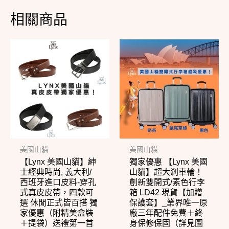
相關商品
此
此
產
產
品
品
有
有
多
多
種
種
款
款
式。
式。
美國山貓
美國山貓
【Lynx 美國山貓】紳
獨家優惠 【Lynx 美國
可
可
士經典時尚, 義大利/
山貓】超大剎車輪！
在
在
西班牙進口皮料-穿孔
創新雙開式/素色行李
式真皮皮帶，四款可
箱 LD42 現貨【加贈
產
產
選 休閒正式皆百搭 獨
保護套】_業界唯一原
品
品
家優惠（附精美盒裝
廠三年配件免費＋終
頁
頁
＋提袋）送禮第一首
身保修保固（詳見圖