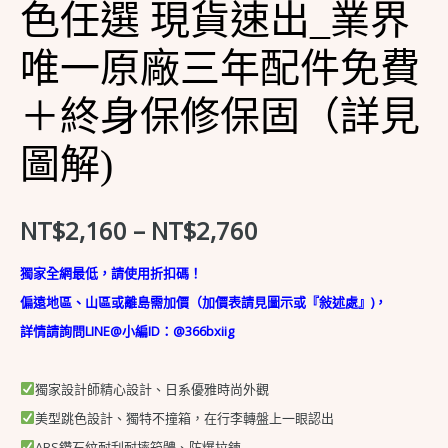
色任選 現貨速出_業界
色
任
唯一原廠三年配件免費
選
現
＋終身保修保固（詳見
貨
圖解)
速
出
_
NT$
2,160
–
NT$
2,760
業
界
獨家全網最低，請使用折扣碼！
唯
偏遠地區、山區或離島需加價（加價表請見圖示或『敍述處』)，
一
詳情請詢問LINE@小編ID：
@366bxiig
原
廠
獨家設計師精心設計、日系優雅時尚外觀
三
美型跳色設計、獨特不撞箱，在行李轉盤上一眼認出
年
ABS鑽石紋耐刮耐摔箱體、防爆拉鍊