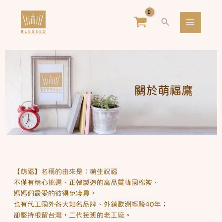
跳
Main
搜
至
Menu
尋
主
要
內
容
【萌福】名稱的由來是：萌生祝福
不僅有精心挑選、正韓製造的高品質韓國棉被、
媽媽們最愛的彼得兔寢具，
也有代工國外各大知名品牌、外銷歐洲經驗40年；
卻堅持根留台灣，二代接班的老工廠。